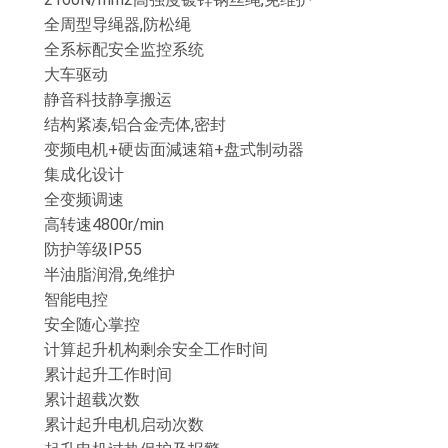
全周型导绳器,防松绳
全系标配安全监控系统
大车驱动
静音科技静享搬运
结构紧凑,铝合金壳体,密封
变频电机+硬齿面減速箱+盘式制动器
集成化设计
全变频调速
高转速4800r/min
防护等级IP55
半油脂润滑,免维护
智能电控
安全随心掌控
计算起升机构剩余安全工作时间
累计起升工作时间
累计超载次数
累计起升电机启动次数