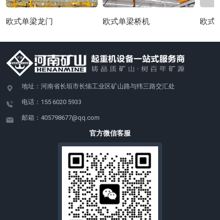
欧式单梁龙门
欧式单梁桥机
欧式
地址：河南省长垣市长恼工业区矿山路与纬三路交汇处
电话：155 6020 5933
邮箱：405798677@qq.com
官方微信客服