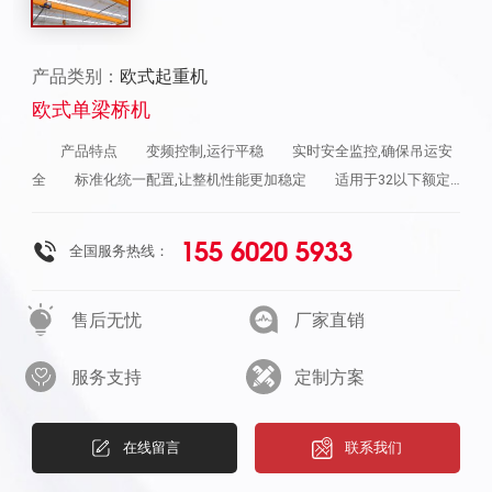
产品类别：
欧式起重机
欧式单梁桥机
产品特点 变频控制,运行平稳 实时安全监控,确保吊运安
全 标准化统一配置,让整机性能更加稳定 适用于32以下额定
载荷 配置特点 起升小车 低净空设计 柔性驱动,内应
力小,传动效率高 重级制电机,接电持续率60%ED 行走变频无
155 6020 5933
全国服务热线：
极调速,运行平稳 自调试电磁盘式制动器,可靠,防尘
2160N/mm2高强度镀锌钢丝绳,免维护 全周型导绳器,防松绳
售后无忧
厂家直销
全系标配安全监控系统 大车驱动 静音科技静享搬运 结构
紧凑,铝合金壳体,密封 变频电机+硬齿面減速箱+盘式制动器
服务支持
定制方案
集成化设计 全变频调速 高转速4800r/min 防护等级
IP55 半油脂润滑,免维护 智能电控 安全随心掌控 计
算起升机构剩余安全工作时间 累计起升工作时间 累计超载次
在线留言
联系我们
数 累计起升电机启动次数 起升电机过热保护及报警 刹车