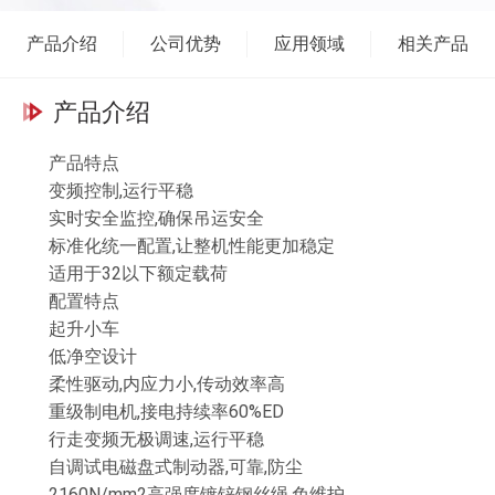
片厚度报警 远程通讯 施耐德电气元件 航空插座接口
IP55防护等级 大车端梁 模块化直驱设计 自重轻、体积
产品介绍
公司优势
应用领域
相关产品
小 多种连接方式,安装尺寸灵活 适用各种厂房,降低厂房高
度 QT700车轮,自润滑,更静音 采用调心轴承,适应更自如
产品介绍
产品特点
变频控制,运行平稳
实时安全监控,确保吊运安全
标准化统一配置,让整机性能更加稳定
适用于32以下额定载荷
配置特点
起升小车
低净空设计
柔性驱动,内应力小,传动效率高
重级制电机,接电持续率60%ED
行走变频无极调速,运行平稳
自调试电磁盘式制动器,可靠,防尘
2160N/mm2高强度镀锌钢丝绳,免维护