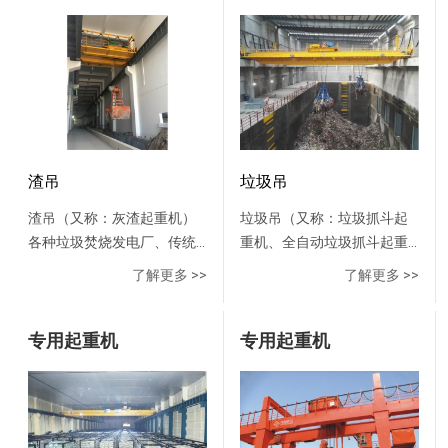
无人操纵、智能化上料，可
下部槽壳及其它零星吊运。
广泛用于全国各大碳素厂，
子品牌，触摸屏直观显示现
省智能车间”称号。韶钢作为
根据料仓盈亏自动分配料
产品组成 该机组由大车运行
是具有广阔市场的节能产
场各类信息，操作简单方
宝武集团**子公司，在“绿色
砂，是整个冶炼过程的重要
机构、桥架、工具小车、出
品，可替代进口产品。
便；控制系统具有远程监视
钢厂”、“智能钢厂”等方面，
组成部分之一。 该起重机主
铝小车、液压气动、电控系
控制功能，可远程监视码垛
走在冶金行业前沿，正在全
要有以下特点： 1.起升机
统等组成。其核心为工具小
现场工作状况，方便管理。
力打造钢铁智能制造示范基
构、电气控制系统采用冗余
车，由小车运行机构、小车
设有多种通讯接口，可根据
地。此次河南矿山和宝武韶
设计方案，提高起重机的安
架、工具回转机构、打壳机
用户要求提供**、**、高灵
钢强强联合，将以起重机智
全性、可靠性。 2.采用新型
构、更换阳极机构、捞渣机
渣吊
垃圾吊
活性和高扩展性的控制平
能化、绿色化、信息化，驱
的自动化吊具，实现料罐自
构、下料机构、司机室回转
台，用于生产维护、生产监
动钢铁行业转型升级贡献更
渣吊（又称：灰渣起重机）
垃圾吊（又称：垃圾抓斗起
动挂取、脱放。 3.采用电气
机构等组成。整机采用变频
控和生产管理的远程进行，
多的力量！
各种垃圾焚烧发电厂、传统
重机、全自动垃圾抓斗起重
防摇摆技术及精确自动定位
加PLC控制。整机操作方式采
并将工厂的数据传输到更***
火力发电处理灰渣用的起重
机）其设计制造符合GB、
技术，减小起重机负载摇摆
了解更多 >>
了解更多 >>
用操纵室或遥控器操作，两
别的MIS管理信息系统或MES
机
FEM、IEC等国标和国际通用
幅度，实时检测吊运位置，
种操作方式可互相配合，也
生产执行系统，完成数据的
标准。其结构有单层车架、
定位精度≤5mm。 4.采用计
可独立控制。该机组已广泛
存储、分类和管理。 规格参
专用起重机
双层车架、单卷筒组和双卷
专用起重机
算机监控系统对起重机各个
应用于电解铝行业，深受广
数：适用库房宽度:12～30m
筒组；称量综合精度≤±1%；
工作状态实时安全监控。
大用户好评。
料袋重量：10～70Kg 码垛高
具有手动控制、半自动控制
度：3～6m 码垛速度：600
和全自动控制三种控制模
～1500包/小时
式，三种控制模式可自由切