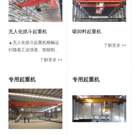
无人化抓斗起重机
吸卸料起重机
▲无人化抓斗起重机顺畅运
了解更多 >>
行随着工业强基、智能制
造、绿色制造等重大工程的
了解更多 >>
落地实施，河南矿山再次扛
起起重装备行业智能制造的
大旗，承制了两台无人化抓
专用起重机
专用起重机
斗起重机，运用于宝武集团
韶关钢铁厂25万吨转底炉项
目。该项目产品根据韶钢智
能制造战略要求，针对转底
炉炼钢工艺定制开发，为实
现其真正意义上的全系统“一
键炼钢”提供了有力支撑。▲