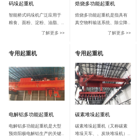
智能化吊运作业智能制造，
码垛起重机
焙烧多功能起重机
实力担当015毫米内，精准定
智能桥式码垛机广泛应用于
焙烧多功能起重机是指具有
位该起重机具有三维扫描，
粮食、面粉、淀粉、油脂、
真空物料输送系统、除尘降
自动定位，自动识别，自动
化肥、饲料、食盐、水泥等
温系统、阳极炭块夹钳装置
避让，自动抓取等功能，设
了解更多 >>
了解更多 >>
行业企业的库房堆包码垛，
的专用起重机，是服务于阳
备定位和反复运行定位精度
有效解决其库房码垛工作量
极炭块焙烧过程的工艺线专
在5毫米范围内。02无人化值
大、劳动强度高、需要劳动
专用起重机
用起重机，即是阳极炭块焙
专用起重机
守，生产绿色化操作人员坐
力多、工作效率低、生产成
烧炉的专用操作设备。该机
在1000米以外的办公室即可
本高等问题和弊端，可大大
组具有以下主要功能：(1)装
轻松操作，避免粉尘环境的
提高生产企业的装备技术水
炉 将未焙烧的阳极块（生
影响。设备自投入使用以
平和管理水平。 性能特点：
块）装入焙烧炉坑；(2)填充
来，工人工作强度得到大幅
操作方便，运行可靠，易于
将料箱内粒状焦炭填充到焙
降低，机器运行顺畅，从天
管理，有效降低生产成本。
烧炉与阳极块的空隙间，并
车工到管理层都反应良好，
库房容积利用率高,根据库房
覆盖顶部；(3)吸料 将炉内填
吸引了一批批冶金行业单位
高度和客户要求确定码垛高
充料吸到料仓内；(4)出炉 将
前来考察。03智能化程度，
电解铝多功能起重机
碳素堆垛起重机
度。结构上通过大行车的纵
烧好的阳极块（熟块）从焙
具有较高标准目前这台设
电解铝多功能起重机是大型
碳素堆垛起重机（又称碳素
向行走和小行车的横向行走
烧炉中取出并送到输送带或
备，无人化程度，堪称国内
预焙阳极电解铝生产的关键
堆垛天车、、炭块堆垛机）
及升降输送机的升降和旋
指定地点；(5)其它辅助吊运
较高水平，引起北起院高度