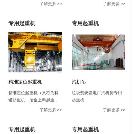
工艺设备，能适应高温、大
全自控多用途碳块堆垛机组
转，确保码垛机在库房任意
工作 在小车上装有辅助吸料
了解更多 >>
了解更多 >>
重视，双方共同制订了检测
电流、强磁场、多粉尘及HF
是大型预焙烧阳极碳块仓库
位置进行堆包码垛。各输送
管，可清扫烟道、排除粉
检验标准，在同行业检测标
烟气的特殊环境，它能完成
内的关键设备，可夹放生、
机的驱动电机匹配变频器，
尘；在桥架上备有10t电动葫
准方面，树立了典范。▲定
预焙阳级电解槽的下列工艺
专用起重机
熟阳极碳块，通过链式输送
专用起重机
有效起到限流、稳压、调速
芦，进行燃烧器的搬运及焙
位更精准▲无人值守更智能
操作： (1)打壳,打开电解质
机将碳块搬运到指定地点。
作用。多台包装秤的输送机
烧炉的维修保养工作。整机
▲自动避障与抓取共谋发
结壳,向电解槽加氧化铝及氟
本产品通过自动夹钳，每次
与汇集输送机间设置有防叠
主要由工具小车、桥架、大
展，合作共赢河南矿山在
化盐等电解质； (2)加料,向
可夹取21块阳极碳块，***高
包、防撞包的控制装置，保
车运行机构、电动葫芦、电
2018年度当选为宝钢湛江**
电解槽加氧化铝及氟化盐等
可堆成8层。桥架下面装有工
证料袋输送顺畅。采用进口
气控制系统组成。工具小车
供应商，常年为韶钢天车备
电解质； (3)更换阳极,拧开
字钢，工字钢上装有5t电动
高质量传感器，配置有光电
由吸卸料系统、夹钳装置、
品备件年标合作单位；为韶
提起及落下拧紧螺旋夹具，
葫芦，该葫芦沿工字钢运
计数器系统，记录班产，日
小车架、小车运行机构及司
钢研制首台无人化天车，应
吊走残极，更换新阳极； (4)
行，可通过单块自动碳块夹
产，月产数量和累计数量，
机室等组成。全车采用变频
用于炼铁厂6号高炉水渣跨车
捞渣,拧开提起及落下拧紧螺
钳夹取碳块，还可在车间吊
计数准确。基于PLC控制的故
加PLC控制。该起重机成熟可
精准定位起重机
汽机吊
间。强强联合河南矿山自
旋夹具，吊走残极，更换新
运零星杂物。运行和起升全
障报警装置和联机控制系
靠，性能良好，操作方便，
2015年至今，产销量、市场
精准定位起重机（又称为料
垃圾焚烧发电厂汽机房专用
阳极； (5)出铝,抽真空、出
部采用变频调速，全部操作
统，如出现机器故障、塞
技术**，受到广大用户好
占有率居于国内同行业前
罐起重机、冶金上料起重
起重机
铝、吊运并计量（单包和累
均可在操纵室内完成。采用
包、堵包异常现象，码垛输
评。
列，拥有600余台各类焊接或
机），该起重机主要应用于
加）及显示，实施打印； (6)
机械重力式自动夹取代替气
了解更多 >>
了解更多 >>
送控制系统可控制由前到后
加工机器人，其中包括100余
镍矿、电石冶炼行业，吊运
提升阳极母线吊装阳极母线
动方式夹取碳块，为制造厂
依次停机， 及时排除故障，
条自动化焊接及加工生产
850℃红土镍矿焙砂料或电石
提升框架； (7)检修,完成安
和用户大大节约了成本。 本
保障系统可靠运行。码垛现
线，是***绿色工厂，荣
料罐，中控室控制，能实现
专用起重机
专用起重机
装和检修电解槽上部结构和
产品深受广大用户好评，已
场监测控制元器件采用西门
获“河南省智能工厂”、“河南