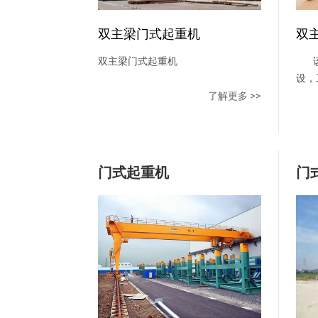
双主梁门式起重机
双
双主梁门式起重机
该
设，
车、
了解更多 >>
制系
具有
主梁
台车
门式起重机
门
架结
主梁
或钢
卷扬
作方
座椅
钢化
空调
品。