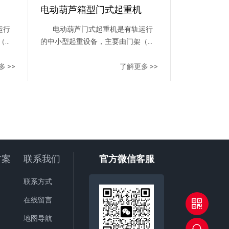
电动葫芦箱型门式起重机
运行
电动葫芦门式起重机是有轨运行
（主
的中小型起重设备，主要由门架（主
构、
梁、支腿、下横梁等）、起升机构、
动葫
运行机构及电控部分组成，以电动葫
 >>
了解更多 >>
工字
芦作为起升机构，工作时沿主梁工字
和桁
钢下翼缘运行。门架结构分箱形和桁
；桁
架两种，箱形工艺好，制作方便；桁
有自
架自重轻，抗风能力强。整机具有自
等特
重轻、结构简单、安装维修方便等特
厂
点，适用于中小起重量范围内的厂
般装
矿、货场及仓库等室外场所作一般装
方案
联系我们
官方微信客服
爆及
卸吊运工作，禁止在有易燃、易爆及
充满腐蚀性气体的环境中工
联系方式
、无
作。 操作方式设有地面手柄、无
在线留言
线遥控和司机室三种操作形
高空
式。 供电方式有电缆卷筒和高空
地图导航
滑线两种形式。