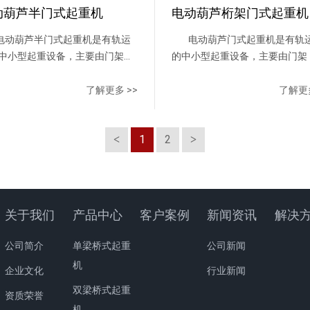
动葫芦半门式起重机
电动葫芦桁架门式起重机
动葫芦半门式起重机是有轨运
电动葫芦门式起重机是有轨
中小型起重设备，主要由门架
的中小型起重设备，主要由门架
梁、支腿、下横梁等）、起升机
梁、支腿、下横梁等）、起升机
运行机构及电控部分组成，以电
运行机构及电控部分组成，以电
了解更多 >>
了解更多
芦作为起升机构，工作时沿主梁
芦作为起升机构，工作时沿主梁
钢下翼缘运行。门架一侧设有支
钢下翼缘运行。门架结构分箱形
1
2
沿地面轨道上运行，另一侧无支
架两种，箱形工艺好，制作方便
沿厂房上部轨道运行，其余结构
架自重轻，抗风能力强。整机具
置与MH型电动葫芦门式起重机
重轻、结构简单、安装维修方便
致。
点，适用于中小起重量范围内的
矿、货场及仓库等室外场所作一
关于我们
产品中心
客户案例
新闻资讯
解决
卸吊运工作，禁止在有易燃、易
充满腐蚀性气体的环境中工
公司简介
单梁桥式起重
公司新闻
作。 操作方式设有地面手柄
机
企业文化
行业新闻
线遥控和司机室三种操作形
式。 供电方式有电缆卷筒和
双梁桥式起重
资质荣誉
滑线两种形式。
机