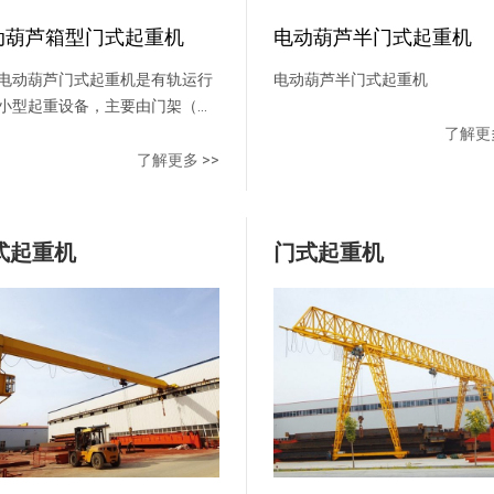
线两种形式。
钢化玻璃，可根据用户要求配置
动葫芦箱型门式起重机
电动葫芦半门式起重机
空调、讯响器、对讲机等物
品。 供电方式有电缆卷筒和
动葫芦门式起重机是有轨运行
电动葫芦半门式起重机
滑线两种形式。
小型起重设备，主要由门架（主
支腿、下横梁等）、起升机构、
了解更多
机构及电控部分组成，以电动葫
了解更多 >>
为起升机构，工作时沿主梁工字
翼缘运行。门架结构分箱形和桁
种，箱形工艺好，制作方便；桁
式起重机
门式起重机
重轻，抗风能力强。整机具有自
、结构简单、安装维修方便等特
适用于中小起重量范围内的厂
货场及仓库等室外场所作一般装
运工作，禁止在有易燃、易爆及
满腐蚀性气体的环境中工作。
方式设有地面手柄、无线遥控和
室三种操作形式。 供电方式
缆卷筒和高空滑线两种形式。