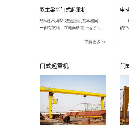
滑
双主梁半门式起重机
电
结构形式与MG型起重机基本相同，
电
一侧有支腿，在地面轨道上运行；另
的中
一侧无支腿，在厂房上部的轨道上运
梁、
行。
运行
了解更多 >>
芦作
钢下
架两
门式起重机
门
架自
重轻
点，
矿、
卸吊
充
操作
司机
有电