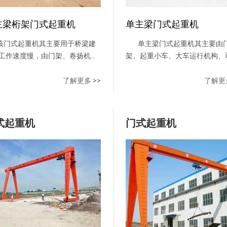
主梁桁架门式起重机
单主梁门式起重机
门式起重机其主要用于桥梁建
单主梁门式起重机其主要由
工作速度慢，由门架、卷扬机小
架、起重小车、大车运行机构、
大车运行机构、司机室和电气控
室和电气控制系统组成。 门
统组成。 门架为桁架结构，
箱形单主梁两支腿结构，起重量2
了解更多 >>
了解更多
结构轻、抗风力强等优点。包括
以下时小车采用垂直反滚轮式，
、上端梁、支腿、下端梁、走行
20t时小车采用水平反滚轮式，
及走台栏杆等。主梁采用三角桁
梁一侧运行。主梁采用单梁偏轨
式起重机
门式起重机
构，上面铺设有轨道，供小车沿
式，支腿与下横梁组成L型，支
方向作横向移动。支腿采用箱形
侧一般均带有悬臂，吊运物品时
管两种形式。 小车上布置有
能力强，便于将物件从跨内转运
机，体积紧凑，自重轻。 操
臂下。小车为侧面悬挂方式，吊
式采用闭式司机室，内有可调式
置在主梁侧面，起重量≤20t时采
，底板铺设绝缘垫，窗玻璃采用
直反滚轮二支点形式，起重量>2
玻璃，可根据用户要求配置冷暖
采用水平反滚轮三支点形式。
、讯响器、对讲机等物
作方式采用闭式司机室，内有可
 供电方式有电缆卷筒和高空
座椅，底板铺设绝缘垫，窗玻璃