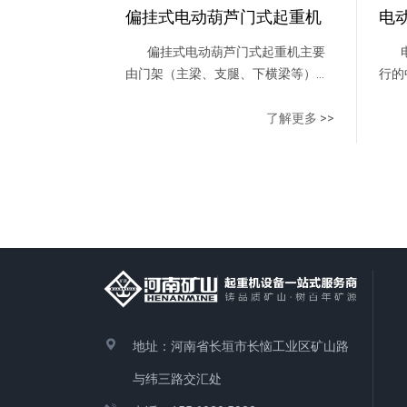
偏挂式电动葫芦门式起重机
电
偏挂式电动葫芦门式起重机主要
电
由门架（主梁、支腿、下横梁等）、
行的
起升机构、运行机构及电控部分组
（主
成，以电动葫芦作为起升机构，工作
构、
了解更多 >>
时沿主梁工字钢下翼缘运行。支腿与
动葫
下横梁组成L形，吊运空间大，过跨
工字
能力强，便于将物件从跨内转运到悬
腿，
臂下。适用于中小起重量范围内的厂
腿，
矿、货场及仓库等室外场所作一般装
和配
卸吊运工作。 操作方式设有地面
一
手柄、无线遥控和司机室三种操作形
式。 供电方式有电缆卷筒和高空
滑线两种形式。
地址：河南省长垣市长恼工业区矿山路
与纬三路交汇处