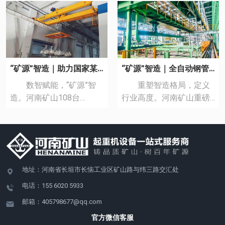
“矿源”智造｜助力国家某仓储中心智能化升级
“矿源”智造｜全自动钢管移送起重机
数智赋能，“矿源”智
重塑智造格局，定义
造。河南矿山108台
行业高度。河南矿山重磅
（套）高质量起重机，应
推出全自动钢管移送起重
用于盐城港某智能仓储车
机，以创新设计、工艺革
间。 该批起重机均预
新、智能交互等技术优
留智能化升级接口，能够
势，为石油管道钢管制造
实现设备的远程监控、故
行业提供起重装备保障和
地址：河南省长垣市长恼工业区矿山路与纬三路交汇处
障预警、智能调度等功
技术支撑。 硬核刚性
能，为该项目进行无人化
架构，稳准**效 起升
电话：155 6020 5933
工厂改造提供全套智能产
机构及运行机构均采用齿
邮箱：405798677@qq.com
品和全生命周期服务，助
轮齿条传动，配合导轮、
官方微信客服
力其打造现代智慧仓储典
滑轨，传动效率高。