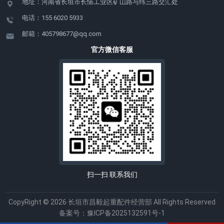
地址：河南省长垣市长恼工业区矿山路与纬三路交汇处
障预警、智能调度等功
技术支撑。 硬核刚性
能，为该项目进行无人化
架构，稳准**效 起升
电话：155 6020 5933
工厂改造提供全套智能产
机构及运行机构均采用齿
邮箱：405798677@qq.com
品和全生命周期服务，助
轮齿条传动，配合导轮、
官方微信客服
力其打造现代智慧仓储典
滑轨，传动效率高。
范。 河南矿山将继续
智能精准控制，绿色节
加大研发投入，不断提升
能 PLC+变频器控制方
产品的智能化水平和服务
案，为起重机装上“智慧大
质量，以创新驱动发展，
脑”。节能降耗的同时，实
为更多行业客户提供**质
现毫米级移送精度。
的起重设备和解决方案，
实时安全监控，界面可视
为制造业高质量发展和智
化 车载HMI集成状态
慧物流建设贡献力量！
显示与工作记录查询，设
备状况一键掌握；采用激
扫一扫 联系我们
光引导定位，复杂环境下
也能保障移送零失
CopyRight © 2026 长垣市昌毅起重配件经营部 All Rights Reserved
误。 数据无缝互联，
备案号：
豫ICP备2025132591号-1
智联生产 支持MES、