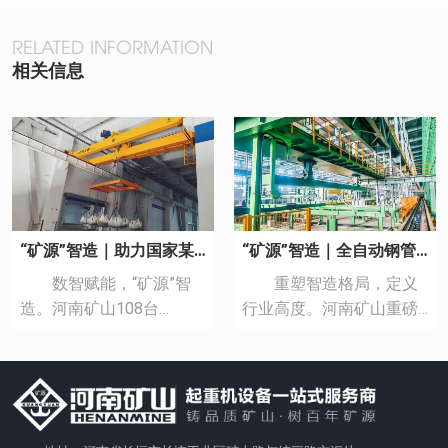
RELATED INFORMATION
相关信息
“矿源”智造｜助力国家某仓储中心智能化升级
“矿源”智造｜全自动钢管移送起重机
数智赋能，“矿源”智
重塑智造格局，定义
造。河南矿山108台
行业高度。河南矿山重磅
（套）高质量起重机，应
推出全自动钢管移送起重
用于盐城港某智能仓储车
机，以创新设计、工艺革
间。 该批起重机均预
新、智能交互等技术优
留智能化升级接口，能够
势，为石油管道钢管制造
实现设备的远程监控、故
行业提供起重装备保障和