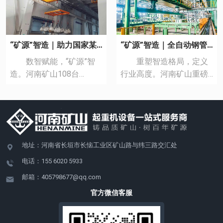
“矿源”智造｜助力国家某仓储中心智能化升级
“矿源”智造｜全自动钢管移送起重机
数智赋能，“矿源”智
重塑智造格局，定义
造。河南矿山108台
行业高度。河南矿山重磅
（套）高质量起重机，应
推出全自动钢管移送起重
用于盐城港某智能仓储车
机，以创新设计、工艺革
间。 该批起重机均预
新、智能交互等技术优
留智能化升级接口，能够
势，为石油管道钢管制造
实现设备的远程监控、故
行业提供起重装备保障和
地址：河南省长垣市长恼工业区矿山路与纬三路交汇处
障预警、智能调度等功
技术支撑。 硬核刚性
能，为该项目进行无人化
架构，稳准**效 起升
电话：155 6020 5933
工厂改造提供全套智能产
机构及运行机构均采用齿
邮箱：405798677@qq.com
品和全生命周期服务，助
轮齿条传动，配合导轮、
官方微信客服
力其打造现代智慧仓储典
滑轨，传动效率高。
范。 河南矿山将继续
智能精准控制，绿色节